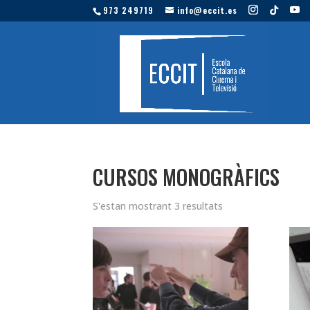
973 249719
info@eccit.es
CURSOS MONOGRÀFICS
S'estan mostrant 3 resultats