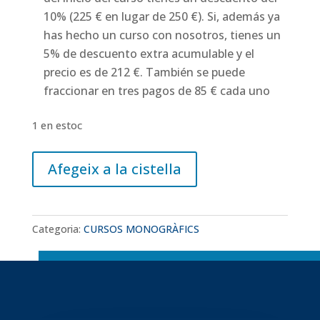
10% (225 € en lugar de 250 €). Si, además ya
has hecho un curso con nosotros, tienes un
5% de descuento extra acumulable y el
precio es de 212 €. También se puede
fraccionar en tres pagos de 85 € cada uno
1 en estoc
quantitat
Afegeix a la cistella
de
DIRECCIÓ
D'ACTORS
Categoria:
CURSOS MONOGRÀFICS