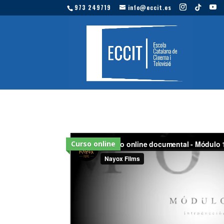
973 249719
info@eccit.es
Curso online