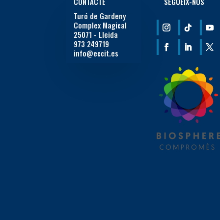
CONTACTE
SEGUEIX-NOS
Turó de Gardeny
Complex Magical
25071 - Lleida
973 249719
info@eccit.es