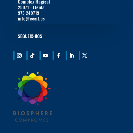
Complex Magical
25071 - Lleida
973 249719
info@eccit.es
SEGUEIX-NOS