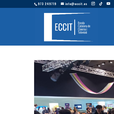
973 249719
info@eccit.es