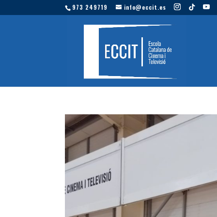
973 249719
info@eccit.es