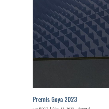
Premis Goya 2023
por
ECCIT
|
febr. 13, 2023
|
General