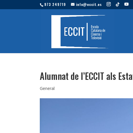
973 249719
info@eccit.es
Alumnat de l’ECCIT als Estat
General