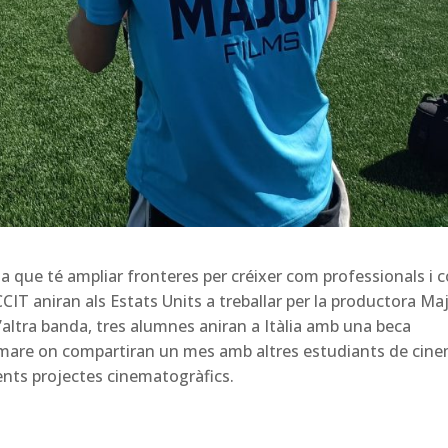
a que té ampliar fronteres per créixer com professionals i 
CIT aniran als Estats Units a treballar per la productora Ma
altra banda, tres alumnes aniran a Itàlia amb una beca
mare on compartiran un mes amb altres estudiants de cin
ents projectes cinematogràfics.