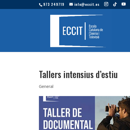
973 249719
info@eccit.es
Tallers intensius d’estiu
General