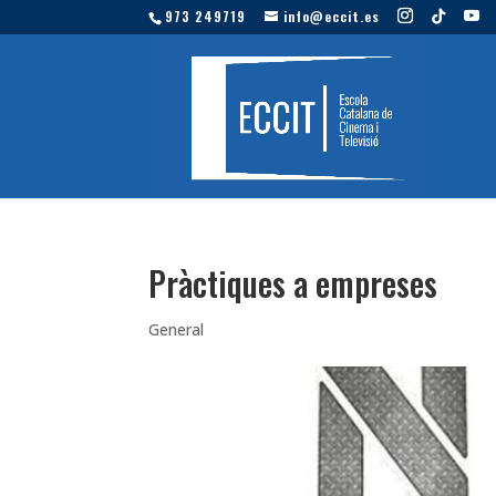
973 249719
info@eccit.es
Pràctiques a empreses
General