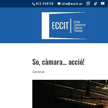
973 249719
info@eccit.es
So, càmara… acció!
General