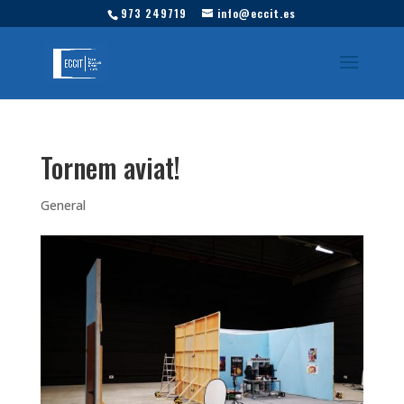
973 249719
info@eccit.es
Tornem aviat!
General