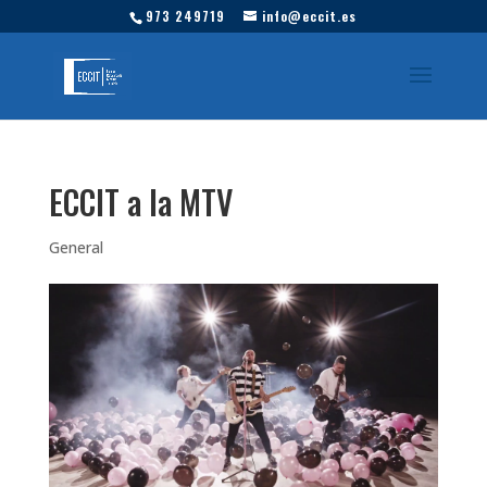
973 249719
info@eccit.es
ECCIT a la MTV
General