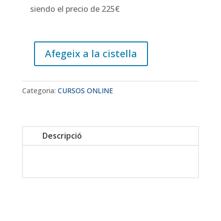
siendo el precio de 225€
Afegeix a la cistella
quantitat
de
GUIÓ
Categoria:
CURSOS ONLINE
ONLINE
Descripció