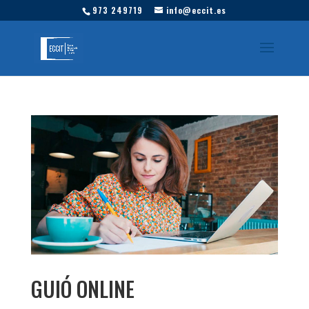
973 249719
info@eccit.es
GUIÓ ONLINE