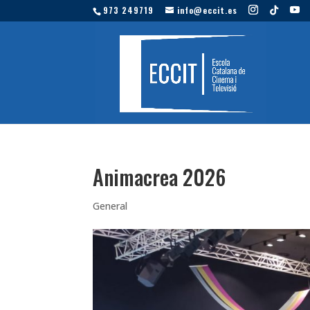
973 249719
info@eccit.es
Animacrea 2026
General