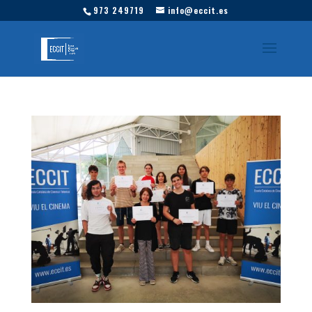
973 249719
info@eccit.es