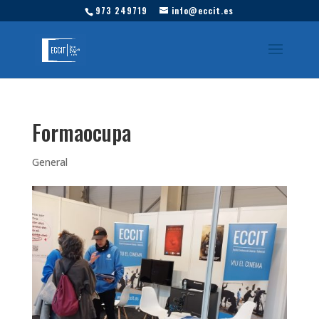
973 249719
info@eccit.es
Formaocupa
General