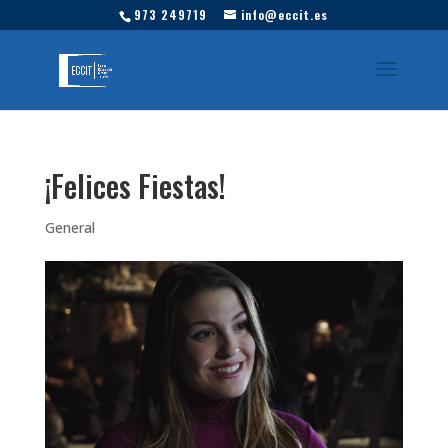
973 249719
info@eccit.es
¡Felices Fiestas!
General