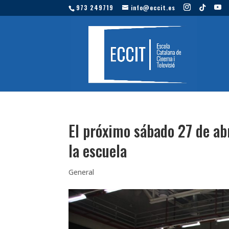
973 249719
info@eccit.es
El próximo sábado 27 de abr
la escuela
General